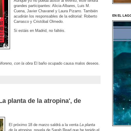
Aunque yo no pueda asistir al evento, este tendrá
grandes participantes: Alicia Albares, Luis M.
Cuena, Javier Chavanel y Laura Pizarro. También
EN EL LAGO 
acudirán los responsables de la editorial: Roberto
Carrasco y Cristóbal Olmedo.
Si estáis en Madrid, no faltéis.
Moreno, con la obra
El baño ocupado causa malos deseos.
a planta de la atropina', de
El próximo 18 de marzo saldrá a la venta
La planta
de la atropina
, novela de Sarah Read que he tenido el