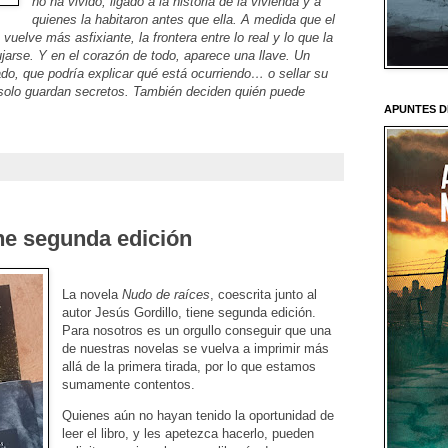
no ha vivido, ligado a la historia de la vivienda y a
quienes la habitaron antes que ella. A medida que el
vuelve más asfixiante, la frontera entre lo real y lo que la
arse. Y en el corazón de todo, aparece una llave. Un
ado, que podría explicar qué está ocurriendo… o sellar su
solo guardan secretos. También deciden quién puede
APUNTES D
ene segunda edición
La novela
Nudo de raíces
, coescrita junto al
autor Jesús Gordillo, tiene segunda edición.
Para nosotros es un orgullo conseguir que una
de nuestras novelas se vuelva a imprimir más
allá de la primera tirada, por lo que estamos
sumamente contentos.
Quienes aún no hayan tenido la oportunidad de
leer el libro, y les apetezca hacerlo, pueden