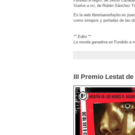
Fundido a negro
, de Jesús Cañada
Vuelve a mí
, de Rubén Sánchez Tr
En la web libreriaaranfaybo.es pue
como sinopsis y portadas de las obr
** Edito **
La novela ganadora es
Fundido a n
III Premio Lestat d