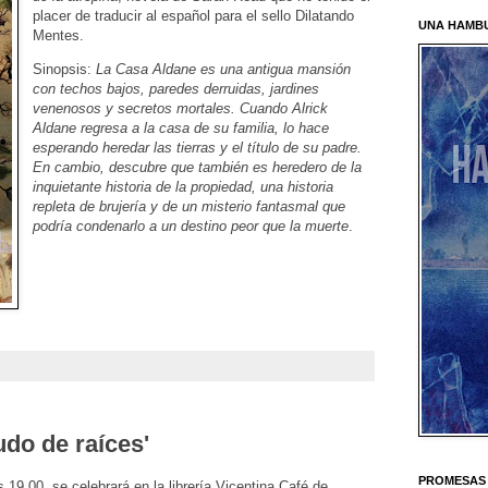
placer de traducir al español para el sello Dilatando
UNA HAMB
Mentes.
Sinopsis:
La Casa Aldane es una antigua mansión
con techos bajos, paredes derruidas, jardines
venenosos y secretos mortales. Cuando Alrick
Aldane regresa a la casa de su familia, lo hace
esperando heredar las tierras y el título de su padre.
En cambio, descubre que también es heredero de la
inquietante historia de la propiedad, una historia
repleta de brujería y de un misterio fantasmal que
podría condenarlo a un destino peor que la muerte
.
udo de raíces'
PROMESAS 
19.00, se celebrará en la librería Vicentina Café de