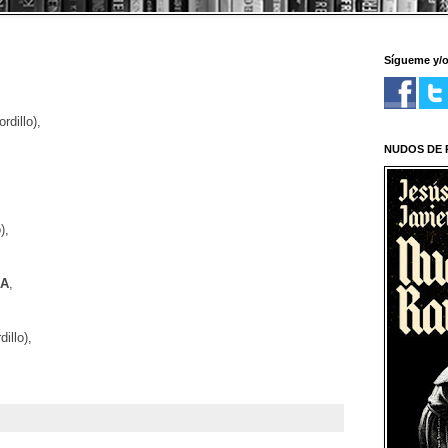
Sígueme y/
dillo),
NUDOS DE R
),
ÍA
,
illo),